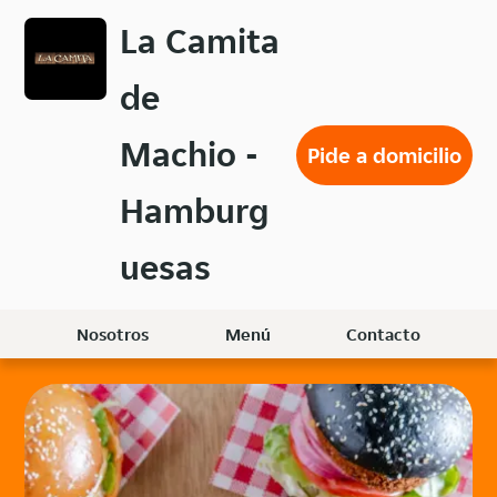
Volver
La Camita
al
menú
de
principal
Machio -
Pide a domicilio
Hamburg
uesas
Nosotros
Menú
Contacto